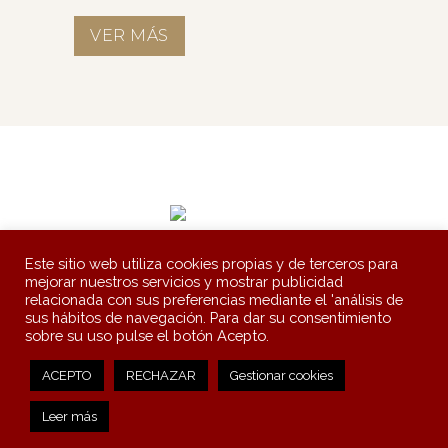
VER MÁS
Artesanies Carlit, S.A.
Colònia Salvador s/n - 17520 Puigcerdà
Este sitio web utiliza cookies propias y de terceros para
Tel.: 972881150
carlit@artesaniescarlit.com
mejorar nuestros servicios y mostrar publicidad
relacionada con sus preferencias mediante el 'análisis de
Aviso legal
Política de cookies
Canal Ético
Subvenciones
|
|
|
sus hábitos de navegación. Para dar su consentimiento
sobre su uso pulse el botón Acepto.
©Artesanies Carlit
ACEPTO
RECHAZAR
Gestionar cookies
Leer más