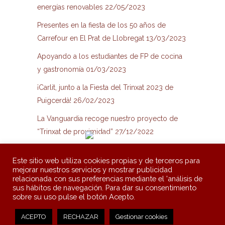
energías renovables
22/05/2023
Presentes en la fiesta de los 50 años de
Carrefour en El Prat de Llobregat
13/03/2023
Apoyando a los estudiantes de FP de cocina
y gastronomía
01/03/2023
¡Carlit, junto a la Fiesta del Trinxat 2023 de
Puigcerdà!
26/02/2023
La Vanguardia recoge nuestro proyecto de
“Trinxat de proximidad”
27/12/2022
Artesanies Carlit, S.A.
Colònia Salvador s/n - 17520 Puigcerdà
Este sitio web utiliza cookies propias y de terceros para
Tel.: 972881150
carlit@artesaniescarlit.com
mejorar nuestros servicios y mostrar publicidad
relacionada con sus preferencias mediante el 'análisis de
Aviso legal
Política de cookies
Canal Ético
Subvenciones
|
|
|
sus hábitos de navegación. Para dar su consentimiento
sobre su uso pulse el botón Acepto.
©Artesanies Carlit
ACEPTO
RECHAZAR
Gestionar cookies