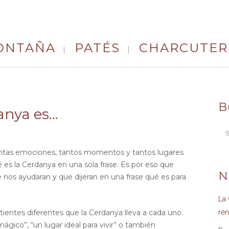
ONTAÑA
PATÉS
CHARCUTER
Para mí la Cerdanya es…
B
anya es…
tantas emociones, tantos momentos y tantos lugares
é es la Cerdanya en una sola frase. Es por eso que
N
nos ayudaran y que dijeran en una frase qué es para
La 
ientes diferentes que la Cerdanya lleva a cada uno.
re
ico”, “un lugar ideal para vivir” o también