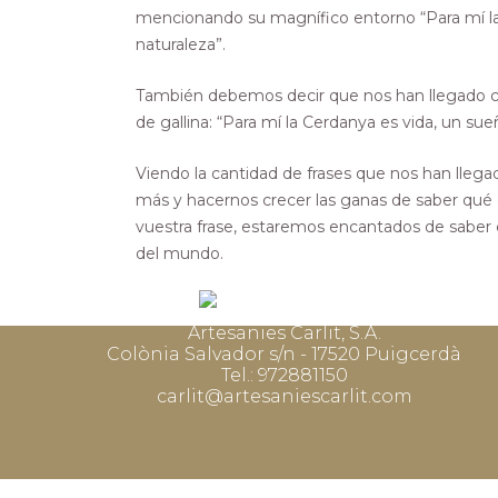
mencionando su magnífico entorno “Para mí la 
naturaleza”.
También debemos decir que nos han llegado co
de gallina: “Para mí la Cerdanya es vida, un sueñ
Viendo la cantidad de frases que nos han lleg
más y hacernos crecer las ganas de saber qué e
vuestra frase, estaremos encantados de saber c
del mundo.
Artesanies Carlit, S.A.
Colònia Salvador s/n - 17520 Puigcerdà
Tel.: 972881150
carlit@artesaniescarlit.com