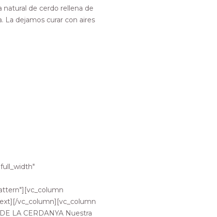
 natural de cerdo rellena de
. La dejamos curar con aires
full_width"
ttern"][vc_column
text][/vc_column][vc_column
A DE LA CERDANYA Nuestra