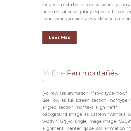
longaniza está hecha con paciencia y con ai
tiene un sabor singular y especial. La conse
condiciones ambientales y climáticas de nuest
Leer Más
14 Ene
Pan montañés
in
[vc_row css_animation="" row_type="row"
use_row_as_full_screen_section="no" type="
angled_section="no" text_align="left"
background_image_as_pattern="without_pa
width="1/2"][vc_single_image image="2209" 
alignment="center" qode_css_animation=""