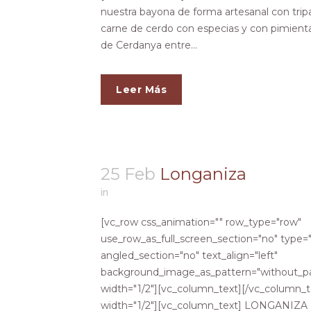
nuestra bayona de forma artesanal con tripa
carne de cerdo con especias y con pimienta
de Cerdanya entre...
Leer Más
25 Feb
Longaniza
in
[vc_row css_animation="" row_type="row"
use_row_as_full_screen_section="no" type="
angled_section="no" text_align="left"
background_image_as_pattern="without_pa
width="1/2"][vc_column_text][/vc_column_
width="1/2"][vc_column_text] LONGANIZ