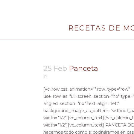
RECETAS DE M
25 Feb
Panceta
in
[vc_row css_animation="" row_type="row"
use_row_as_full_screen_section="no" type="
angled_section="no" text_align="left"
background_image_as_pattern="without_pa
width="1/2"][vc_column_text][/vc_column_
width="1/2"][vc_column_text] PANCETA DE
hacemos todo como si cocináramos en casa 