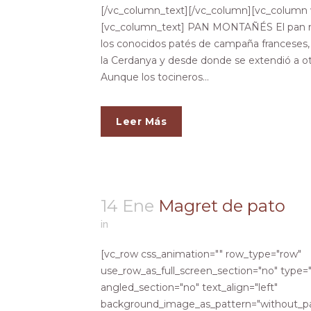
[/vc_column_text][/vc_column][vc_column w
[vc_column_text] PAN MONTAÑÉS El pan m
los conocidos patés de campaña franceses,
la Cerdanya y desde donde se extendió a ot
Aunque los tocineros...
Leer Más
14 Ene
Magret de pato
in
[vc_row css_animation="" row_type="row"
use_row_as_full_screen_section="no" type="
angled_section="no" text_align="left"
background_image_as_pattern="without_pa